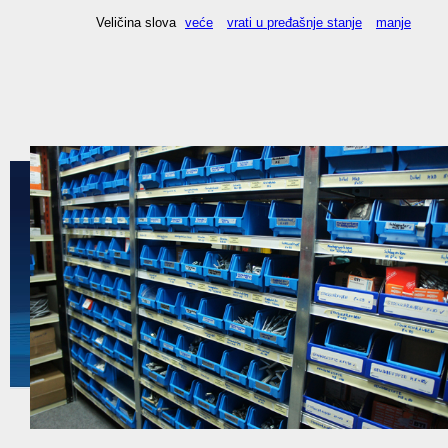
Veličina slova
veće
vrati u pređašnje stanje
manje