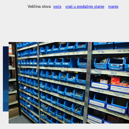
Veličina slova
veće
vrati u pređašnje stanje
manje