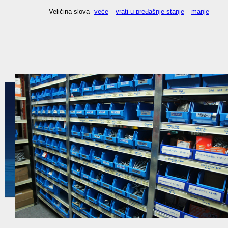
Veličina slova
veće
vrati u pređašnje stanje
manje