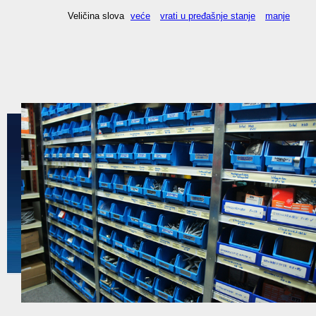
Veličina slova
veće
vrati u pređašnje stanje
manje